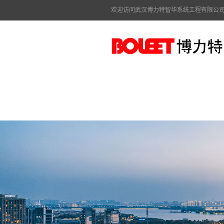
欢迎访问武汉博力特智华系统工程有限公