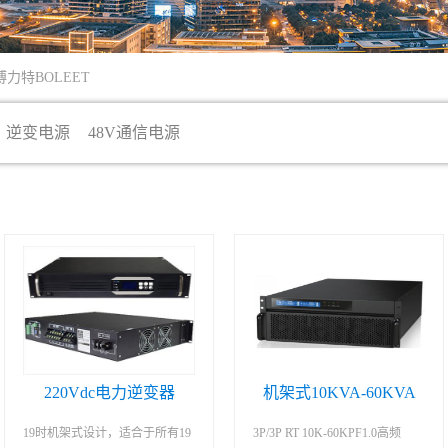
博力特BOLEET
逆变电源
48V通信电源
220Vdc电力逆变器
机架式10KVA-60KVA
19时机架式设计，适合于所有19
3P/3P RT 10K-60KPF1.0高频