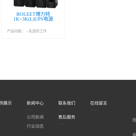
BOLEET博力特
1K~3K(L)UPS电源
产品功能： --先进的工作
例展示
新闻中心
联系我们
在线留言
公司新闻
售后服务
姓
行业动态
电