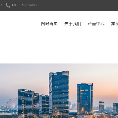
Tel：
司！
027-87261033
网站首页
关于我们
产品中心
案