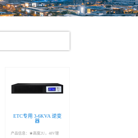
ETC专用 3-6KVA 逆变
器
产品信息：★高度2U，48V锂