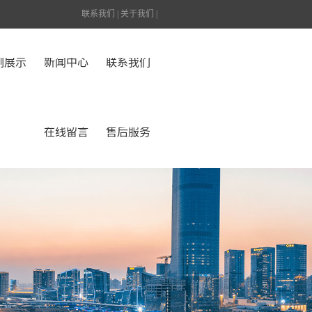
联系我们
|
关于我们
|
例展示
新闻中心
联系我们
在线留言
售后服务