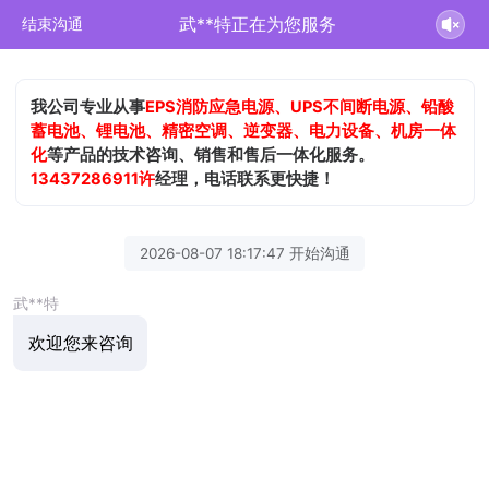
武**特正在为您服务
结束沟通
我公司专业从事
EPS消防应急电源、UPS不间断电源、铅酸
蓄电池、锂电池、精密空调、逆变器、电力设备、机房一体
化
等产品的技术咨询、销售和售后一体化服务。
13437286911许
经理，电话联系更快捷！
2026-08-07 18:17:47 开始沟通
武**特
欢迎您来咨询