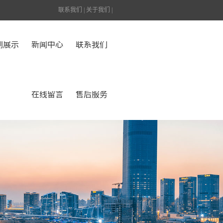
联系我们
|
关于我们
|
例展示
新闻中心
联系我们
在线留言
售后服务