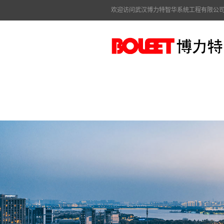
欢迎访问武汉博力特智华系统工程有限公