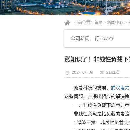
当前位置：
首页
>
新闻中心
>
公司新闻
行业动态
涨知识了！非线性负载下
2024-04-09
2161次
随着科技的发展，
武汉电力
这些问题，并提出相应的解决策
一、非线性负载下的电力电
非线性负载是指负载的电流与
1.谐波干扰：非线性负载会