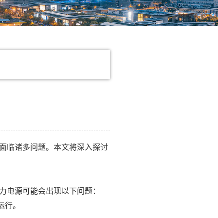
面临诸多问题。本文将深入探讨
力电源可能会出现以下问题：
运行。