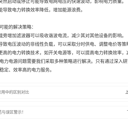
突然启动或停止可能导致电网电压的快速波动，影响电力质量。
能导致电力转换效率降低，增加能源浪费。
可能的解决策略：
载旁增加滤波器可以吸收谐波电流，减少其对其他设备的影响。
导致电压波动的非线性负载，可以采取分时供电、调整电价等策
更高的电力转换技术，如开关电源等，可以提高电力转换效率，
力电源问题需要我们采取多种策略进行解决。只有通过深入研
稳定、效率高的电力服务。
应用中的区别对比
范与误区警示！