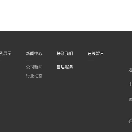
例展示
新闻中心
联系我们
在线留言
公司新闻
售后服务
姓
行业动态
电
留
验