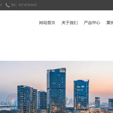
Tel：
司！
027-87261033
网站首页
关于我们
产品中心
案