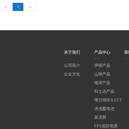
«
1
»
关于我们
产品中心
案
公司简介
伊顿产品
企业文化
山特产品
维谛产品
科士达产品
博力特BOLEET
汤浅蓄电池
直流屏
EPS消防电源