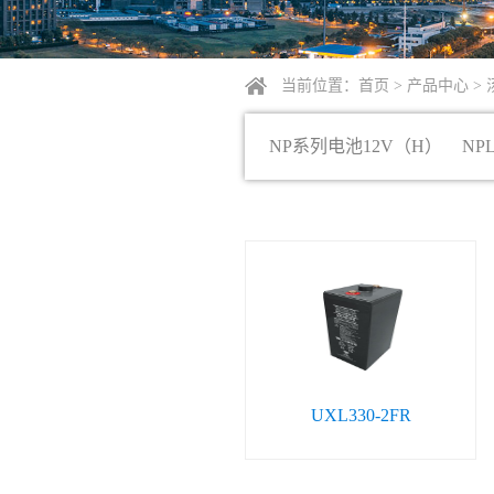
当前位置：
首页
>
产品中心
>
NP系列电池12V（H）
NP
UXL330-2FR